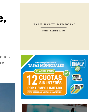
e,
uenos
a y