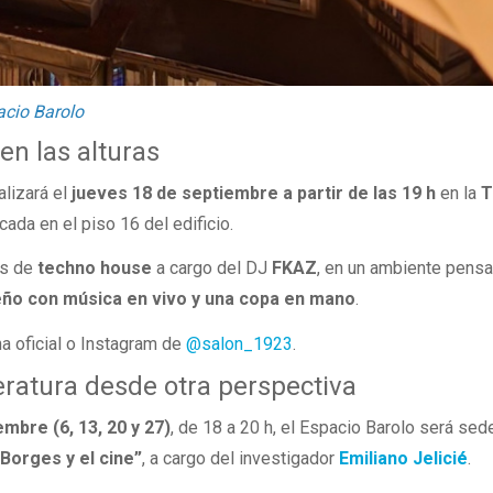
lacio Barolo
en las alturas
alizará el
jueves 18 de septiembre a partir de las 19 h
en la
T
icada en el piso 16 del edificio.
es de
techno house
a cargo del DJ
FKAZ
, en un ambiente pens
teño con música en vivo y una copa en mano
.
a oficial o Instagram de
@salon_1923
.
iteratura desde otra perspectiva
mbre (6, 13, 20 y 27)
, de 18 a 20 h, el Espacio Barolo será sed
 Borges y el cine”
, a cargo del investigador
Emiliano Jelicié
.