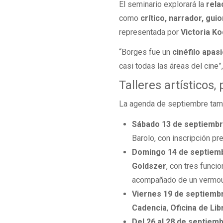
El seminario explorará la
rela
como
crítico, narrador, guio
representada por
Victoria K
“Borges fue un
cinéfilo apas
casi todas las áreas del cine”,
Talleres artísticos,
La agenda de septiembre tamb
Sábado 13 de septiemb
Barolo, con inscripción pre
Domingo 14 de septiem
Goldszer
, con tres funcio
acompañado de un vermou
Viernes 19 de septiemb
Cadencia
,
Oficina de Lib
Del 26 al 28 de septiem