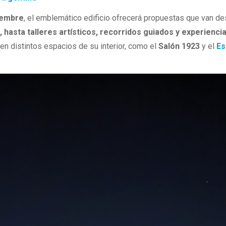
iembre
, el emblemático edificio ofrecerá propuestas que van d
, hasta talleres artísticos, recorridos guiados y experienci
s en distintos espacios de su interior, como el
Salón 1923
y el
Es