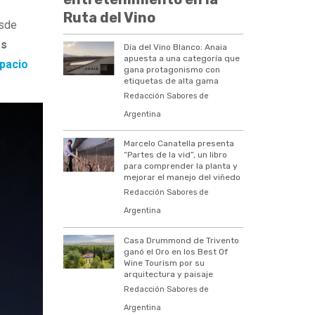
Ruta del Vino
esde
as
Día del Vino Blanco: Anaia
apuesta a una categoría que
pacio
gana protagonismo con
etiquetas de alta gama
Redacción Sabores de
Argentina
Marcelo Canatella presenta
“Partes de la vid”, un libro
para comprender la planta y
mejorar el manejo del viñedo
Redacción Sabores de
Argentina
Casa Drummond de Trivento
ganó el Oro en los Best Of
Wine Tourism por su
arquitectura y paisaje
Redacción Sabores de
Argentina