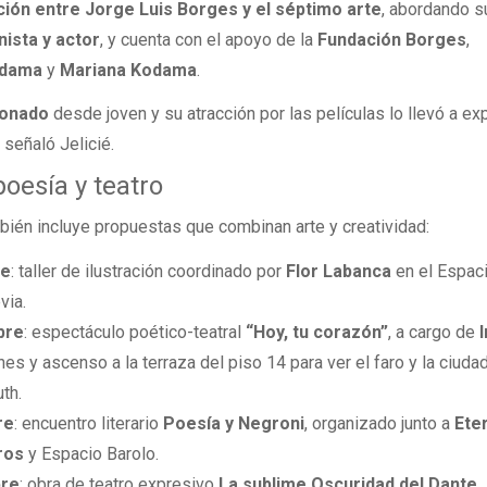
ción entre Jorge Luis Borges y el séptimo arte
, abordando su
nista y actor
, y cuenta con el apoyo de la
Fundación Borges
,
odama
y
Mariana Kodama
.
ionado
desde joven y su atracción por las películas lo llevó a ex
 señaló Jelicié.
 poesía y teatro
ién incluye propuestas que combinan arte y creatividad:
re
: taller de ilustración coordinado por
Flor Labanca
en el Espac
via.
bre
: espectáculo poético-teatral
“Hoy, tu corazón”
, a cargo de
nes y ascenso a la terraza del piso 14 para ver el faro y la ciudad
th.
re
: encuentro literario
Poesía y Negroni
, organizado junto a
Ete
ros
y Espacio Barolo.
bre
: obra de teatro expresivo
La sublime Oscuridad del Dante
,