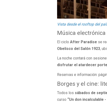
Vista desde el rooftop del pa
Música electrónica 
El ciclo
After Paradise
se re
Obelisco del Salón 1923
, ub
La noche contará con sesion
disfrutar el atardecer por
Reservas e información: págin
Borges y el cine: l
Todos los
sábados de septie
curso
“Un don incalculable -