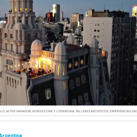
OLO
,
AFTER PARADISE
,
BORGES CINE Y LITERATURA
,
TALLERES ARTíSTICOS
,
EXPERIENCIAS G
Argentina