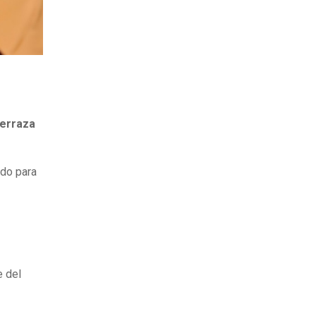
erraza
ado para
e del