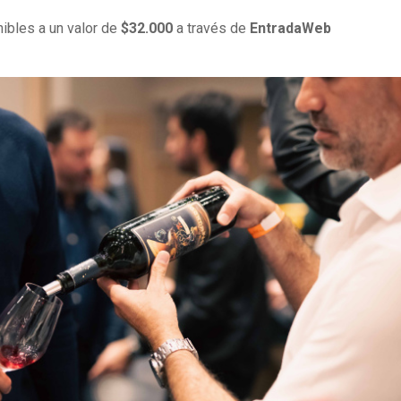
ibles a un valor de
$32.000
a través de
EntradaWeb