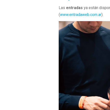
Las
entradas
ya están dispon
(
www.entradaweb.com.ar
).