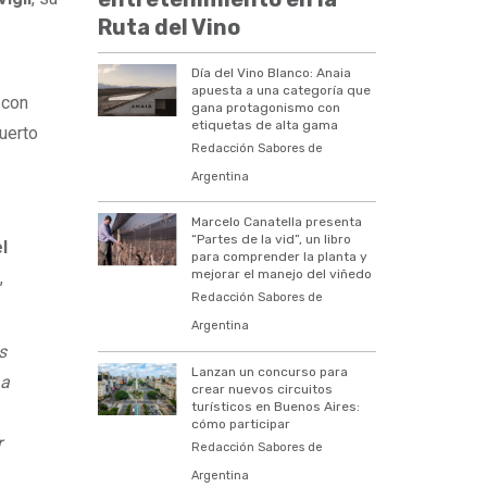
Ruta del Vino
Día del Vino Blanco: Anaia
apuesta a una categoría que
 con
gana protagonismo con
etiquetas de alta gama
uerto
Redacción Sabores de
Argentina
Marcelo Canatella presenta
“Partes de la vid”, un libro
l
para comprender la planta y
mejorar el manejo del viñedo
s
,
Redacción Sabores de
Argentina
s
Lanzan un concurso para
 a
crear nuevos circuitos
turísticos en Buenos Aires:
cómo participar
r
Redacción Sabores de
Argentina