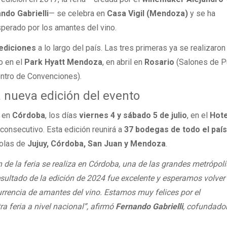
ndo Gabrielli
— se celebra en
Casa Vigil (Mendoza)
y se ha
sperado por los amantes del vino.
ediciones
a lo largo del país. Las tres primeras ya se realizaron
o en el
Park Hyatt Mendoza
, en abril en
Rosario
(Salones de P
ntro de Convenciones).
 nueva edición del evento
á en
Córdoba
, los días
viernes 4 y sábado 5 de julio
, en el
Hote
consecutivo. Esta edición reunirá a
37 bodegas de todo el paí
colas de
Jujuy, Córdoba, San Juan y Mendoza
.
 de la feria se realiza en Córdoba, una de las grandes metrópoli
resultado de la edición de 2024 fue excelente y esperamos volver
rrencia de amantes del vino. Estamos muy felices por el
a feria a nivel nacional”, afirmó
Fernando Gabrielli
, cofundado