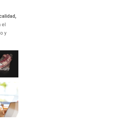
calidad,
 el
do y