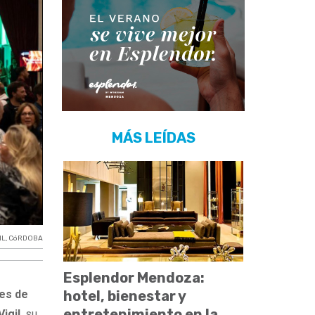
MÁS LEÍDAS
IL
,
CóRDOBA
Esplendor Mendoza:
hotel, bienestar y
es de
entretenimiento en la
igil
, su