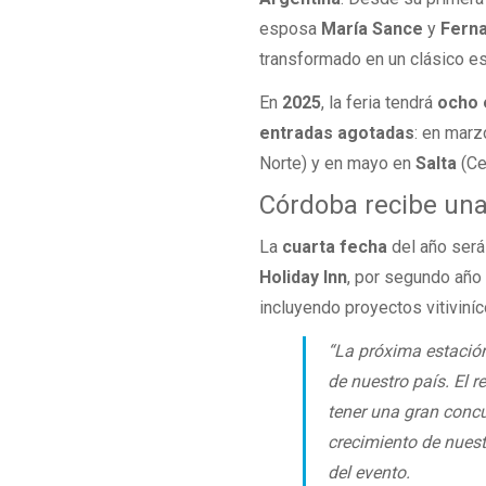
esposa
María Sance
y
Ferna
transformado en un clásico e
En
2025
, la feria tendrá
ocho 
entradas agotadas
: en marz
Norte) y en mayo en
Salta
(Ce
Córdoba recibe una
La
cuarta fecha
del año ser
Holiday Inn
, por segundo año 
incluyendo proyectos vitiviní
“La próxima estación
de nuestro país. El 
tener una gran concu
crecimiento de nuestr
del evento.