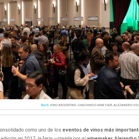
TAGS:
VINO ARGENTINO
,
CHACHINGO WINE FAIR
,
ALEJANDRO VIG
onsolidado como uno de los
eventos de vinos más important
edición en 2017, la feria —creada por el
winemaker Alejandro V