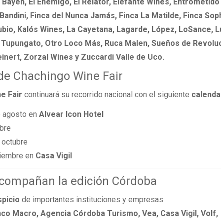
El Bayeh, El Enemigo, El Relator, Elefante Wines, Entrometido
 Bandini, Finca del Nunca Jamás, Finca La Matilde, Finca Sop
Rubio, Kalós Wines, La Cayetana, Lagarde, López, LoSance, 
 Tupungato, Otro Loco Más, Ruca Malen, Sueños de Revoluc
inert, Zorzal Wines y Zuccardi Valle de Uco.
 de Chachingo Wine Fair
e Fair
continuará su recorrido nacional con el siguiente
calenda
e agosto en
Alvear Icon Hotel
bre
 octubre
viembre en
Casa Vigil
acompañan la edición Córdoba
spicio
de importantes instituciones y empresas:
o Macro, Agencia Córdoba Turismo, Vea, Casa Vigil, Volf,