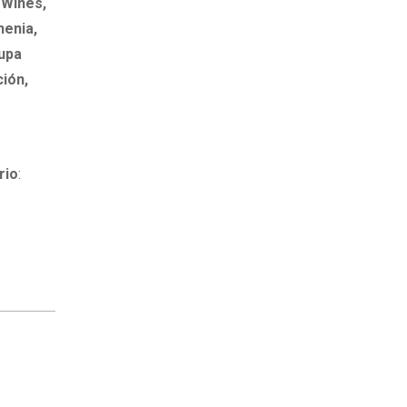
 Wines,
henia,
Lupa
ión,
rio
: