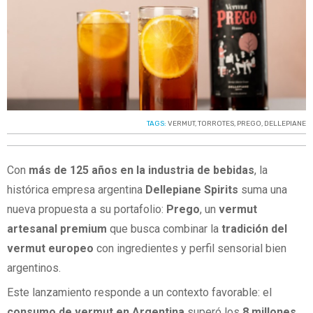
TAGS:
VERMUT
,
TORROTES
,
PREGO
,
DELLEPIANE
Con
más de 125 años en la industria de bebidas
, la
histórica empresa argentina
Dellepiane Spirits
suma una
nueva propuesta a su portafolio:
Prego
, un
vermut
artesanal premium
que busca combinar la
tradición del
vermut europeo
con ingredientes y perfil sensorial bien
argentinos.
Este lanzamiento responde a un contexto favorable: el
consumo de vermut en Argentina
superó los
8 millones