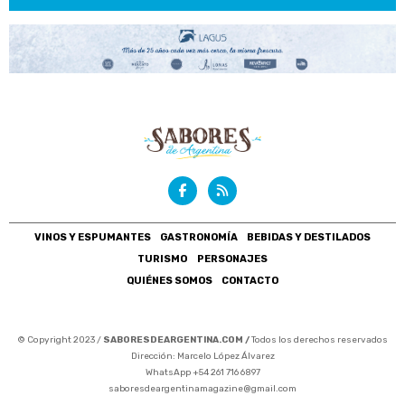
VINOS Y ESPUMANTES
GASTRONOMÍA
BEBIDAS Y DESTILADOS
TURISMO
PERSONAJES
QUIÉNES SOMOS
CONTACTO
© Copyright 2023 /
SABORESDEARGENTINA.COM /
Todos los derechos reservados
Dirección: Marcelo López Álvarez
WhatsApp +54 261 716 6897
saboresdeargentinamagazine@gmail.com