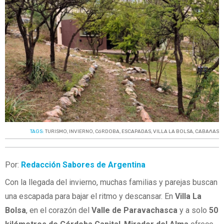
TAGS:
TURISMO
,
INVIERNO
,
CóRDOBA
,
ESCAPADAS
,
VILLA LA BOLSA
,
CABAñAS
Por:
Redacción Sabores de Argentina
Con la llegada del invierno, muchas familias y parejas buscan
una escapada para bajar el ritmo y descansar. En
Villa La
Bolsa
, en el corazón del
Valle de Paravachasca
y a solo
50