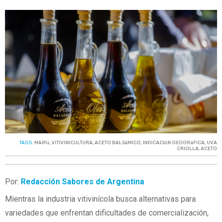
TAGS:
MAIPú
,
VITIVINICULTURA
,
ACETO BALSáMICO
,
INDICACIóN GEOGRáFICA
,
UVA
CRIOLLA
,
ACETO
Por:
Redacción Sabores de Argentina
Mientras la industria vitivinícola busca alternativas para
variedades que enfrentan dificultades de comercialización,