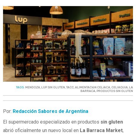
TAGS:
MENDOZA
,
LUP SIN GLUTEN
,
TACC
,
ALIMENTACIóN CELíACA
,
CELIAQUíA
,
LA
BARRACA
,
PRODUCTOS SIN GLUTEN
Por:
Redacción Sabores de Argentina
El supermercado especializado en productos
sin gluten
abrió oficialmente un nuevo local en
La Barraca Market
,