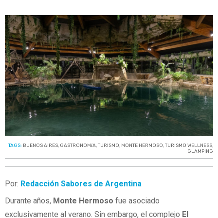
TAGS:
BUENOS AIRES
,
GASTRONOMíA
,
TURISMO
,
MONTE HERMOSO
,
TURISMO WELLNESS
,
GLAMPING
Por:
Redacción Sabores de Argentina
Durante años,
Monte Hermoso
fue asociado
exclusivamente al verano. Sin embargo, el complejo
El