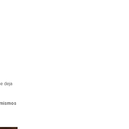
ue deja
 mismos