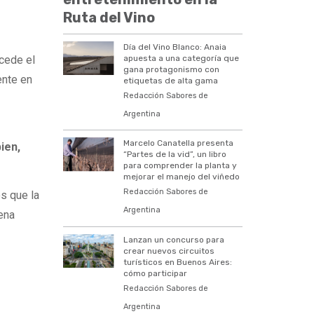
Ruta del Vino
Día del Vino Blanco: Anaia
apuesta a una categoría que
xcede el
gana protagonismo con
ente en
etiquetas de alta gama
Redacción Sabores de
Argentina
Marcelo Canatella presenta
ien,
“Partes de la vid”, un libro
para comprender la planta y
mejorar el manejo del viñedo
Redacción Sabores de
s que la
Argentina
ena
Lanzan un concurso para
crear nuevos circuitos
turísticos en Buenos Aires:
cómo participar
Redacción Sabores de
Argentina