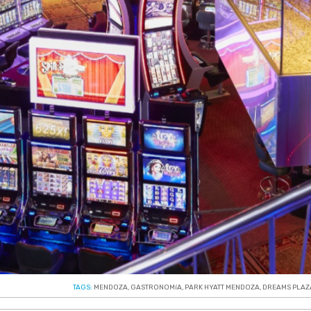
TAGS:
MENDOZA
,
GASTRONOMíA
,
PARK HYATT MENDOZA
,
DREAMS PLAZ