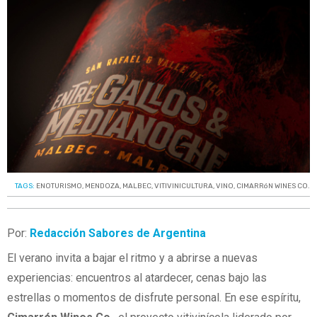
TAGS:
ENOTURISMO
,
MENDOZA
,
MALBEC
,
VITIVINICULTURA
,
VINO
,
CIMARRóN WINES CO.
Por:
Redacción Sabores de Argentina
El verano invita a bajar el ritmo y a abrirse a nuevas
experiencias: encuentros al atardecer, cenas bajo las
estrellas o momentos de disfrute personal. En ese espíritu,