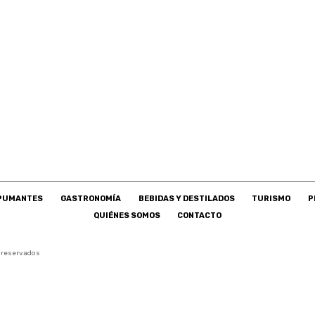
SPUMANTES
GASTRONOMÍA
BEBIDAS Y DESTILADOS
TURISMO
P
QUIÉNES SOMOS
CONTACTO
 reservados