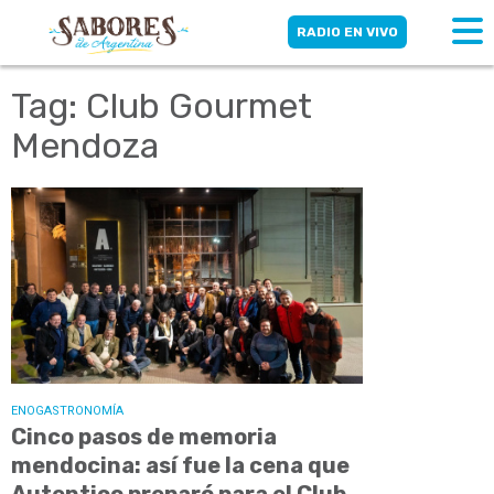
RADIO EN VIVO
Tag: Club Gourmet
Mendoza
ENOGASTRONOMÍA
Cinco pasos de memoria
mendocina: así fue la cena que
Autentico preparó para el Club