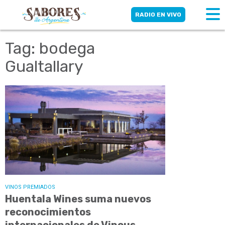
RADIO EN VIVO
Tag: bodega
Gualtallary
VINOS PREMIADOS
Huentala Wines suma nuevos
reconocimientos
internacionales de Vinous